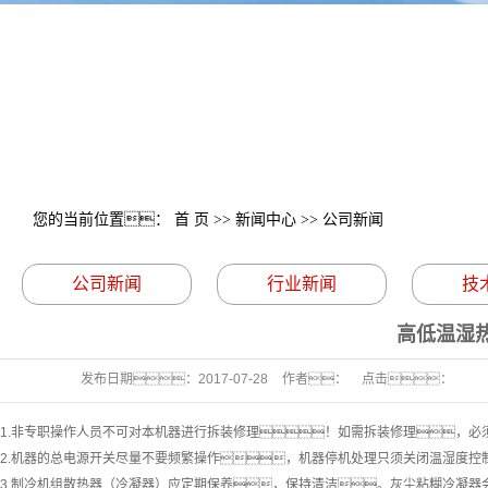
您的当前位置：
首 页
>>
新闻中心
>>
公司新闻
公司新闻
行业新闻
技
高低温湿
发布日期：
2017-07-28
作者：
点击：
1.非专职操作人员不可对本机器进行拆装修理！如需拆装修理，
2.机器的总电源开关尽量不要频繁操作，机器停机处理只须关闭温湿度
3.制冷机组散热器（冷凝器）应定期保养，保持清洁。灰尘粘糊冷凝器