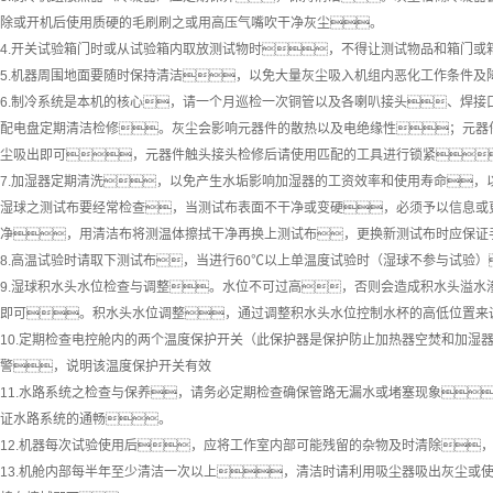
除或开机后使用质硬的毛刷刷之或用高压气嘴吹干净灰尘。
4.开关试验箱门时或从试验箱内取放测试物时，不得让测试物品和箱门或
5.机器周围地面要随时保持清洁，以免大量灰尘吸入机组内恶化工作条件及
6.制冷系统是本机的核心，请一个月巡检一次铜管以及各喇叭接头、焊接
配电盘定期清洁检修。灰尘会影响元器件的散热以及电绝缘性；元器
尘吸出即可，元器件触头接头检修后请使用匹配的工具进行锁紧
7.加湿器定期清洗，以免产生水垢影响加湿器的工资效率和使用寿命
湿球之测试布要经常检查，当测试布表面不干净或变硬，必须予以信息或
净，用清洁布将测温体擦拭干净再换上测试布，更换新测试布时应保证
8.高温试验时请取下测试布，当进行60℃以上单温度试验时（湿球不参与试验
9.湿球积水头水位检查与调整。水位不可过高，否则会造成积水头溢
即可。积水头水位调整，通过调整积水头水位控制水杯的高低位置来
10.定期检查电控舱内的两个温度保护开关（此保护器是保护防止加热器空焚和加
警，说明该温度保护开关有效
11.水路系统之检查与保养，请务必定期检查确保管路无漏水或堵塞现象
证水路系统的通畅。
12.机器每次试验使用后，应将工作室内部可能残留的杂物及时清除
13.机舱内部每半年至少清洁一次以上，清洁时请利用吸尘器吸出灰尘