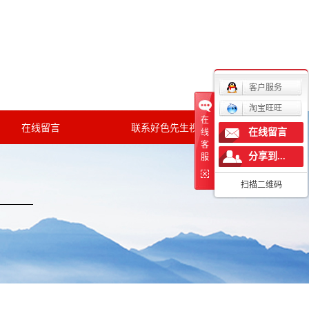
网站地图
|
RSS
|
XML
|
客户服务
淘宝旺旺
在
0513-82951098
在线留言
联系好色先生视频污
服务热线：
在线留言
线
客
分享到...
服
扫描二维码